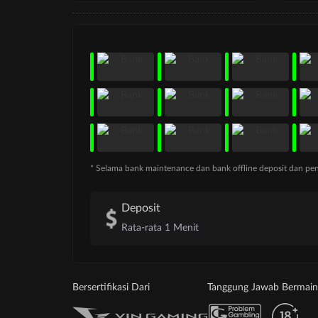
* Selama bank maintenance dan bank offline deposit dan pen
Deposit
Rata-rata 1 Menit
Bersertifikasi Dari
Tanggung Jawab Bermain