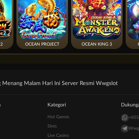
 2
OCEAN PROJECT
OCEAN KING 3
 Menang Malam Hari Ini Server Resmi Wwgslot
m
Kategori
Dukung
Hot Games
+855
Slots
Wwgs
Live Casino