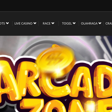
OTS
LIVE CASINO
RACE
TOGEL
OLAHRAGA
CRA