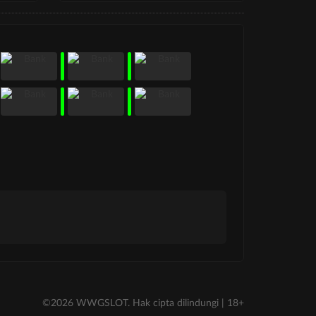
©2026 WWGSLOT. Hak cipta dilindungi | 18+