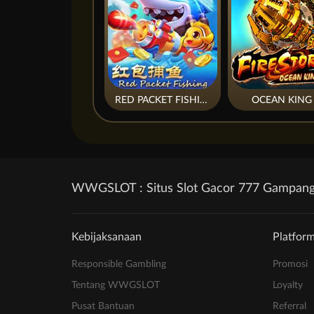
RED PACKET FISHING
OCEAN KING
WWGSLOT : Situs Slot Gacor 777 Gampang
Kebijaksanaan
Platfor
Responsible Gambling
Promosi
Tentang WWGSLOT
Loyalty
Pusat Bantuan
Referral