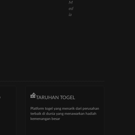
O
TARUHAN TOGEL
Platform togel yang menarik dari perusahan
terbaik di dunia yang menawarkan hadiah
kemenangan besar