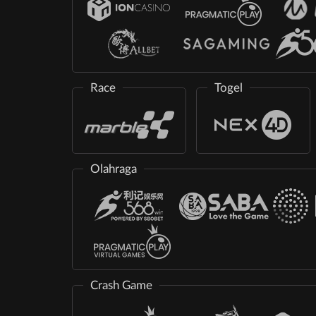
Race
Togel
Olahraga
Crash Game