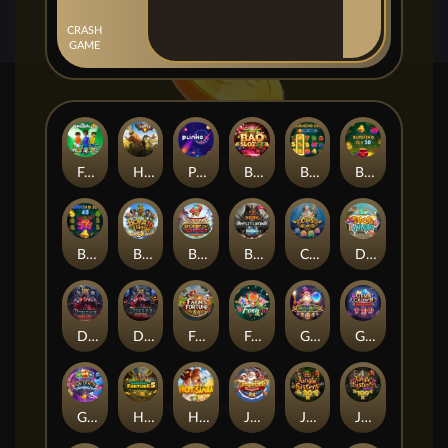
CRASH
GAME
FootballX
HunterX
PlinkoX
Bao Slot 5X
Burning Ice
Burning Ice 10
Burning Ice 40
Boka Jamba 10
Book Of Bonanza
Book of Futuria
Coins Of Atlantis
Dice Jungle
Dracula's Fortune
Dracula's Fortune Halloween Edition
Farm's Fortune
Foxy Hot 20
Gates Of Merlyn
Gems Crown Charging Wilds
Genie's Bonanza
Habesha Fortune 5
HotSamba
Jingle Bell Bonanza
Jungle Sisters
Jungle Sisters Deluxe