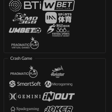
Crash Game