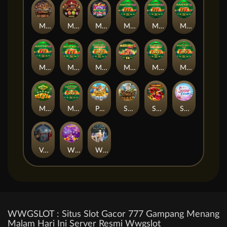
Mad Slot
Mariachi Coins
Multi Fruits Charging Wilds
Multi Hot 10
Multi Hot 100
Multi Hot 20
Multi Hot 40
MultiHot5
Multi Hot 5 Burn Wilds
Multi Hot 5 Deluxe
Multi Hot 5 Super Wilds
Multi Hot 5 Wild
Multi Hot Ways
Multi Hot Wild Ways
Power Of Tiger
Safari Simba
Samurai
Sugar Fiesta
Vampires
WildMultiStar
Wild & Gods
WWGSLOT : Situs Slot Gacor 777 Gampang Menang
Malam Hari Ini Server Resmi Wwgslot