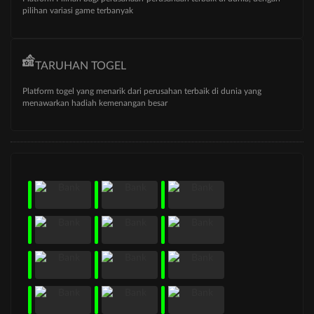
pilihan variasi game terbanyak
TARUHAN TOGEL
Platform togel yang menarik dari perusahan terbaik di dunia yang
menawarkan hadiah kemenangan besar