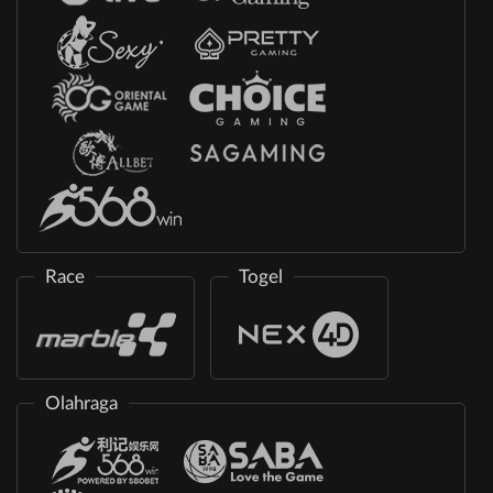
Race
Togel
Olahraga