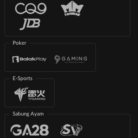
Poker
E-Sports
Sabung Ayam