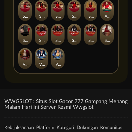
Speed_Baccarat_O
Speed_Baccarat_P
Speed_Baccarat_Q
Speed_Baccarat_R
Speed_Baccarat_S
Always 9 Baccarat
Speed_Roulette
Speed_VIP_Blackjack_A
Speed_VIP_Blackjack_B
Speed_VIP_Blackjack_C
Speed_VIP_Blackjack_D
Super_Sic_Bo
VIP_Roulette
VIP Always 6 Blackjack 2
VIP Always 6 Blackjack 3
WWGSLOT : Situs Slot Gacor 777 Gampang Menang
Malam Hari Ini Server Resmi Wwgslot
Kebijaksanaan
Platform
Kategori
Dukungan
Komunitas