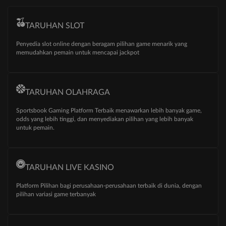
TARUHAN SLOT
Penyedia slot online dengan beragam pilihan game menarik yang
memudahkan pemain untuk mencapai jackpot
TARUHAN OLAHRAGA
Sportsbook Gaming Platform Terbaik menawarkan lebih banyak game,
odds yang lebih tinggi, dan menyediakan pilihan yang lebih banyak
untuk pemain.
TARUHAN LIVE KASINO
Platform Pilihan bagi perusahaan-perusahaan terbaik di dunia, dengan
pilihan variasi game terbanyak