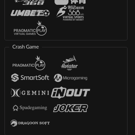
Crash Game