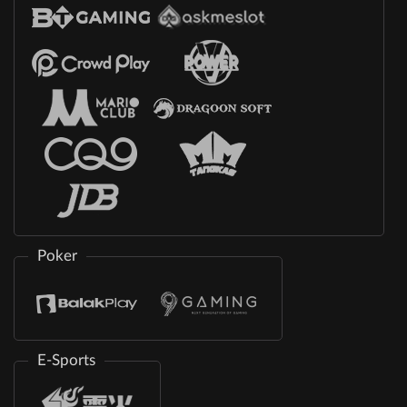
Poker
E-Sports