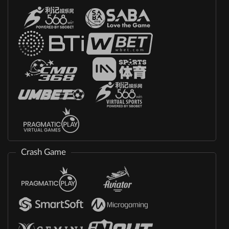
Crash Game