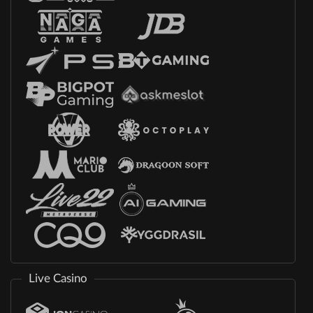
Live Casino