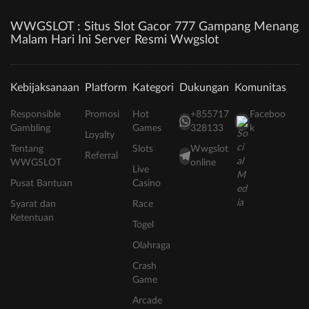
WWGSLOT : Situs Slot Gacor 777 Gampang Menang
Malam Hari Ini Server Resmi Wwgslot
Kebijaksanaan
Platform
Kategori
Dukungan
Komunitas
Responsible
Promosi
Hot
+855717
Faceboo
Gambling
Games
328133
k
Loyalty
Tentang
Slots
Wwgslot
Referral
WWGSLOT
online
Live
Pusat Bantuan
Casino
Syarat dan
Race
Ketentuan
Togel
Olahraga
Crash
Game
Arcade