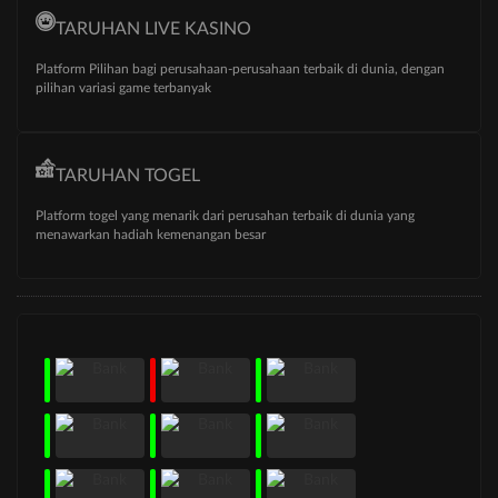
TARUHAN LIVE KASINO
Platform Pilihan bagi perusahaan-perusahaan terbaik di dunia, dengan
pilihan variasi game terbanyak
TARUHAN TOGEL
Platform togel yang menarik dari perusahan terbaik di dunia yang
menawarkan hadiah kemenangan besar