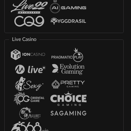
Live Casino