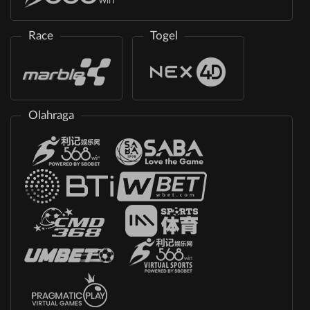
Race
Togel
Olahraga