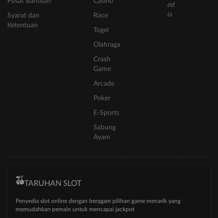
Pusat Bantuan
Casino
Syarat dan
Race
Ketentuan
Togel
Olahraga
Crash
Game
Arcade
Poker
E-Sports
Sabung
Ayam
TARUHAN SLOT
Penyedia slot online dengan beragam pilihan game menarik yang
memudahkan pemain untuk mencapai jackpot