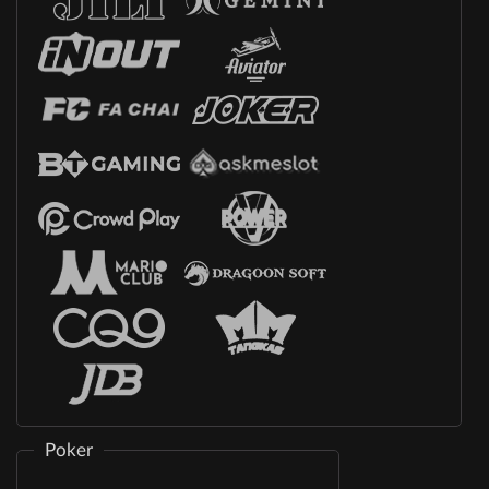
Poker