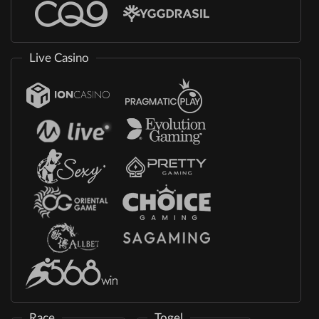
Live Casino
Race
Togel