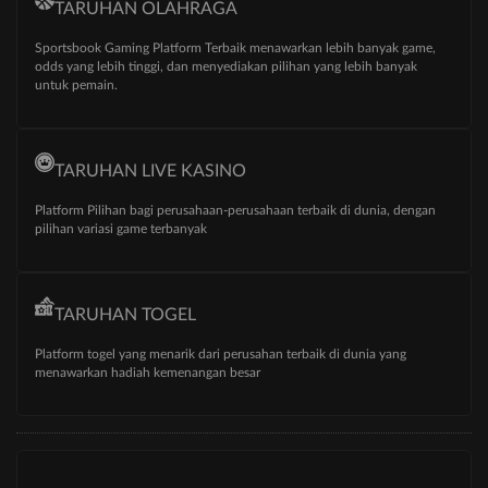
TARUHAN OLAHRAGA
Sportsbook Gaming Platform Terbaik menawarkan lebih banyak game,
odds yang lebih tinggi, dan menyediakan pilihan yang lebih banyak
untuk pemain.
TARUHAN LIVE KASINO
Platform Pilihan bagi perusahaan-perusahaan terbaik di dunia, dengan
pilihan variasi game terbanyak
TARUHAN TOGEL
Platform togel yang menarik dari perusahan terbaik di dunia yang
menawarkan hadiah kemenangan besar