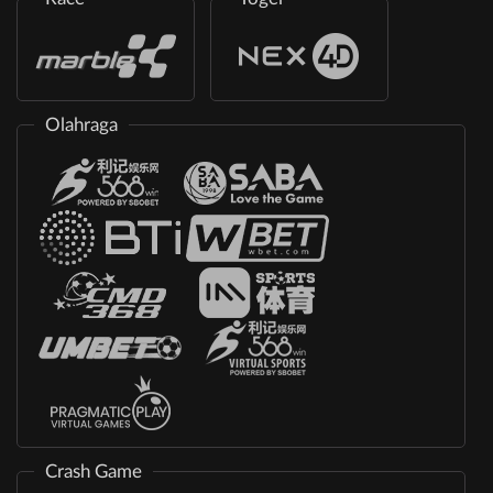
Olahraga
Crash Game