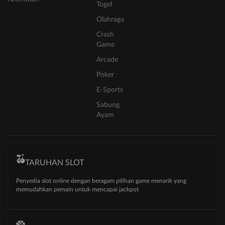
Togel
Olahraga
Crash
Game
Arcade
Poker
E-Sports
Sabung
Ayam
TARUHAN SLOT
Penyedia slot online dengan beragam pilihan game menarik yang
memudahkan pemain untuk mencapai jackpot