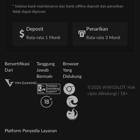
* Selama bank maintenance dan bank offline deposit dan penarikan
tidak dapat diproses
Deposit
Penarikan
Rata-rata 1 Menit
Rata-rata 3 Menit
Bersertifikasi
Tanggung
Browser
Dari
Jawab
Yang
Bermain
Didukung
©2026 WWGSLOT. Hak
cipta dilindungi | 18+
Platform Penyedia Layanan