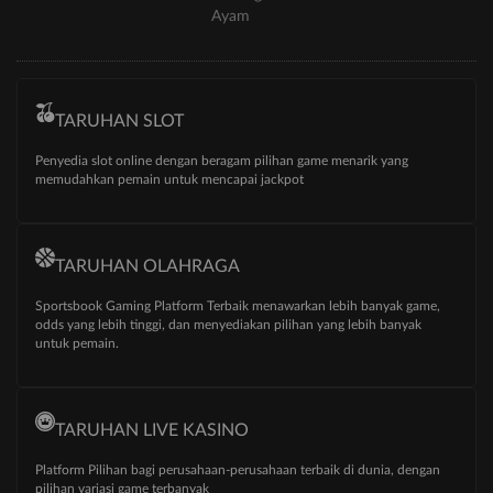
Ayam
TARUHAN SLOT
Penyedia slot online dengan beragam pilihan game menarik yang
memudahkan pemain untuk mencapai jackpot
TARUHAN OLAHRAGA
Sportsbook Gaming Platform Terbaik menawarkan lebih banyak game,
odds yang lebih tinggi, dan menyediakan pilihan yang lebih banyak
untuk pemain.
TARUHAN LIVE KASINO
Platform Pilihan bagi perusahaan-perusahaan terbaik di dunia, dengan
pilihan variasi game terbanyak