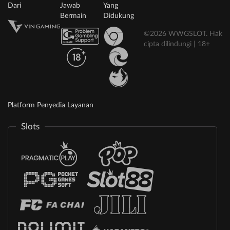
Dari
Jawab
Yang
Bermain
Didukung
©2026 WWGSLOT. Hak
cipta dilindungi | 18+
Platform Penyedia Layanan
Slots