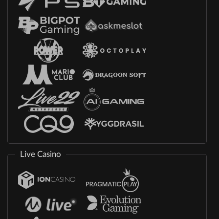
Live Casino