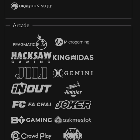
Arcade