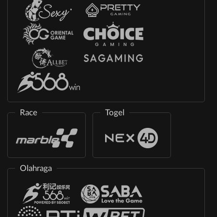
Race
Togel
Olahraga