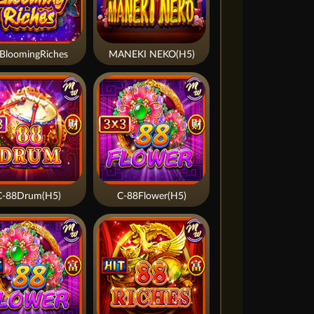
BloomingRiches
MANEKI NEKO(H5)
C-88Drum(H5)
C-88Flower(H5)