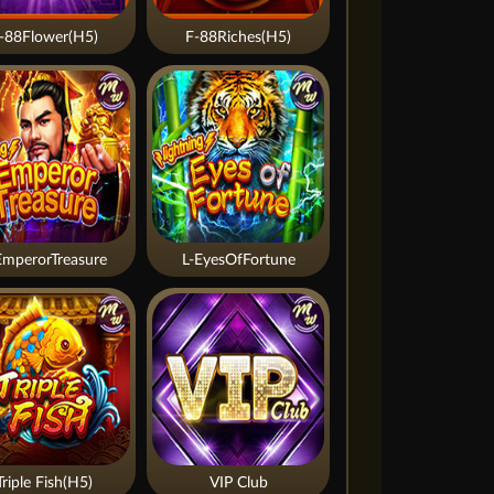
-88Flower(H5)
F-88Riches(H5)
EmperorTreasure
L-EyesOfFortune
Triple Fish(H5)
VIP Club