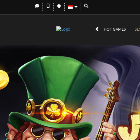
HOT GAMES
SL