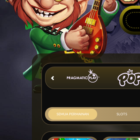
SEMUA PERMAINAN
SLOTS