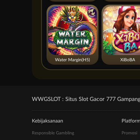
Water Margin(H5)
XiBoBA
WWGSLOT : Situs Slot Gacor 777 Gampang
Kebijaksanaan
Platfor
Responsible Gambling
Promosi