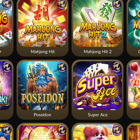
+
Mahjong Hit
Mahjong Hit 2
Poseidon
Super Ace