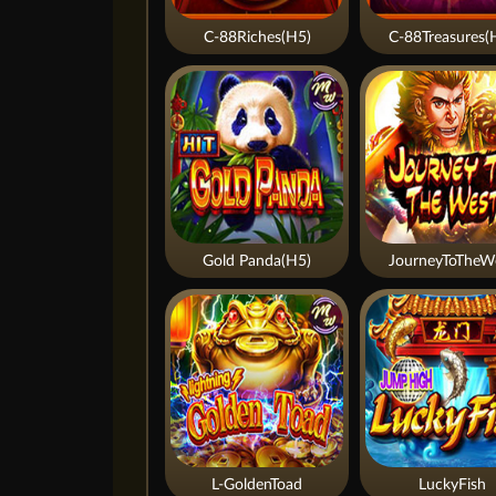
C-88Riches(H5)
C-88Treasures(
Gold Panda(H5)
JourneyToTheW
L-GoldenToad
LuckyFish