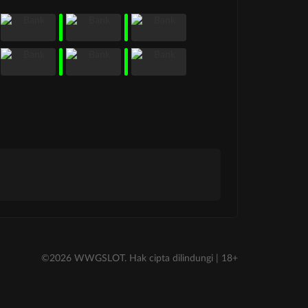
©2026 WWGSLOT. Hak cipta dilindungi | 18+