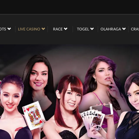
OTS
LIVE CASINO
RACE
TOGEL
OLAHRAGA
CRA