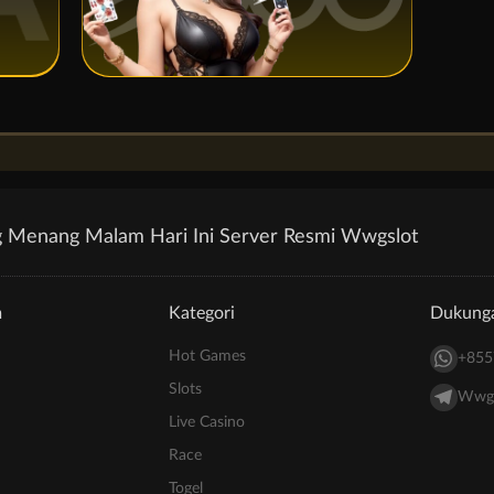
 Menang Malam Hari Ini Server Resmi Wwgslot
m
Kategori
Dukung
Hot Games
+855
Slots
Wwgs
Live Casino
Race
Togel