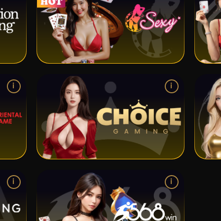
i
i
i
i