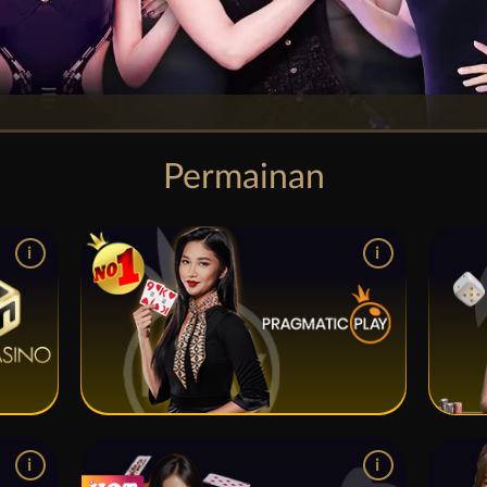
Permainan
i
i
i
i