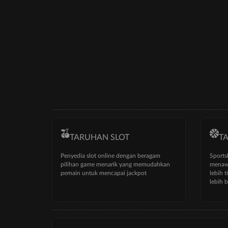
TARUHAN SLOT
T
Penyedia slot online dengan beragam
Sports
pilihan game menarik yang memudahkan
menawa
pemain untuk mencapai jackpot
lebih 
lebih 