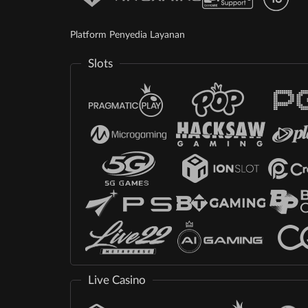
Platform Penyedia Layanan
Slots
Live Casino