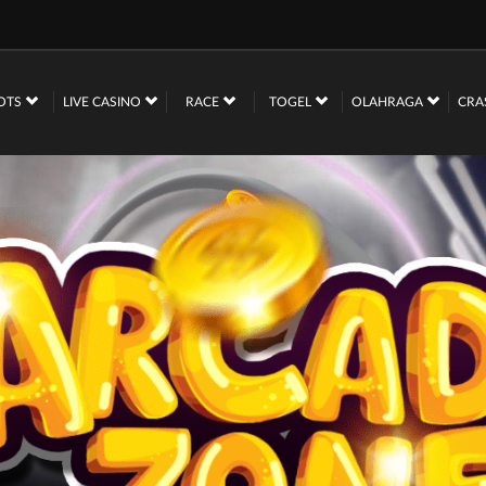
OTS
LIVE CASINO
RACE
TOGEL
OLAHRAGA
CRA