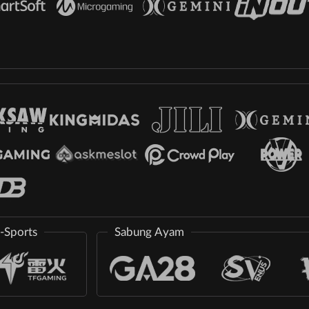
-Sports
Sabung Ayam