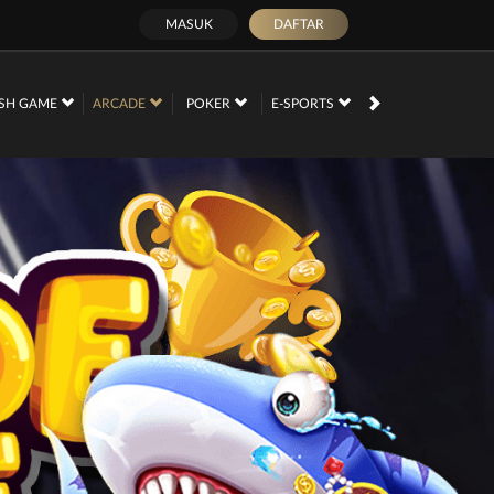
MASUK
DAFTAR
SH GAME
ARCADE
POKER
E-SPORTS
SABUNG AYAM