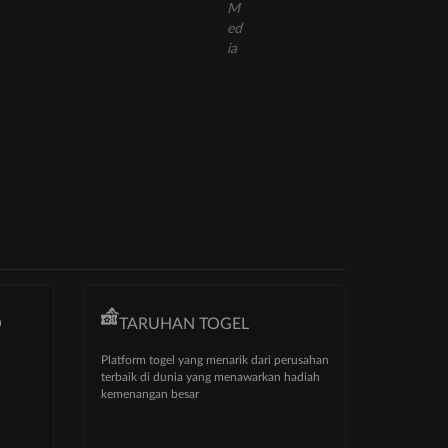
O
TARUHAN TOGEL
Platform togel yang menarik dari perusahan
terbaik di dunia yang menawarkan hadiah
kemenangan besar