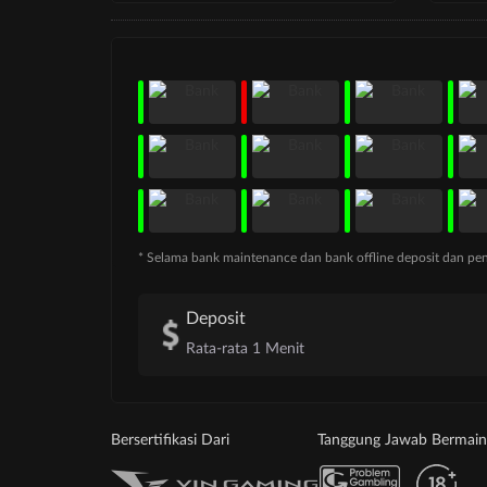
* Selama bank maintenance dan bank offline deposit dan pen
Deposit
Rata-rata 1 Menit
Bersertifikasi Dari
Tanggung Jawab Bermain