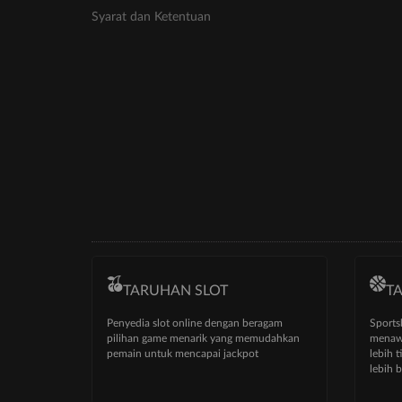
Syarat dan Ketentuan
TARUHAN SLOT
T
Penyedia slot online dengan beragam
Sports
pilihan game menarik yang memudahkan
menawa
pemain untuk mencapai jackpot
lebih 
lebih 