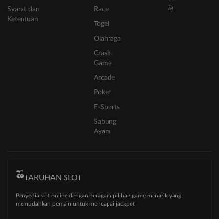
Syarat dan
Race
Ketentuan
Togel
Olahraga
Crash
Game
Arcade
Poker
E-Sports
Sabung
Ayam
TARUHAN SLOT
Penyedia slot online dengan beragam pilihan game menarik yang
memudahkan pemain untuk mencapai jackpot