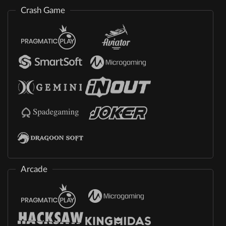
Crash Game
Arcade