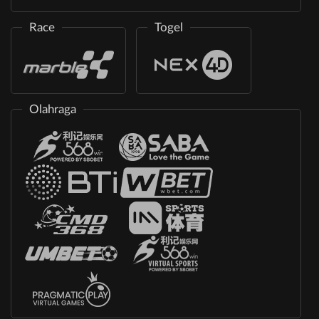
Race
Togel
Olahraga