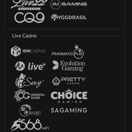
Live Casino