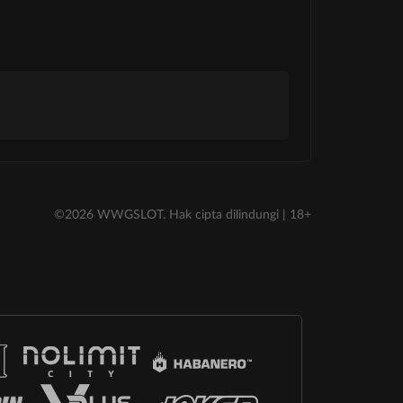
©2026 WWGSLOT. Hak cipta dilindungi | 18+