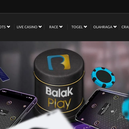
OTS
LIVE CASINO
RACE
TOGEL
OLAHRAGA
CRA