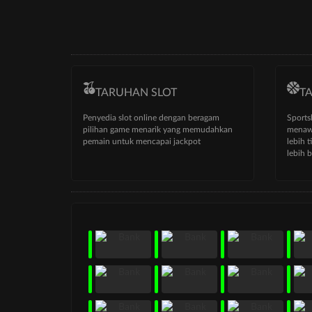
TARUHAN SLOT
T
Penyedia slot online dengan beragam
Sports
pilihan game menarik yang memudahkan
menawa
pemain untuk mencapai jackpot
lebih 
lebih 