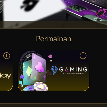
Permainan
i
i