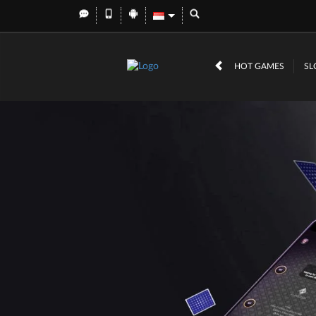
HOT GAMES
SL