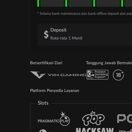
* Selama bank maintenance dan bank offline deposit dan pen
Deposit
Rata-rata 1 Menit
Bersertifikasi Dari
Tanggung Jawab Bermain
Platform Penyedia Layanan
Slots