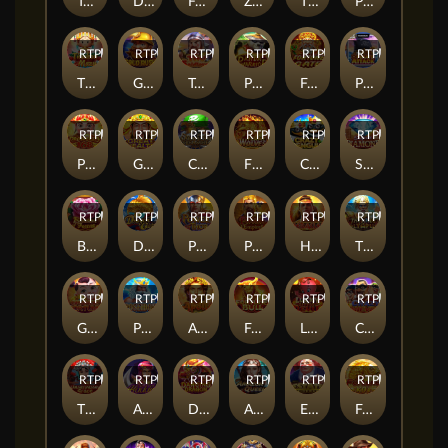
Taichi Lion Dance
Dragon Treasure
Fever 777
Zorro
Three Kings
Pharaoh Treasures
RTP
RTP
89%
RTP
RTP
82%
RTP
95%
RTP
84%
Tianhou Mazu
Gold Rush
Toy Soldiers
Panda Warrior
Fortune Gate
Pirate Attack
RTP
RTP
88%
RTP
92%
RTP
95%
RTP
90%
RTP
Prosperity 168
Great Wealth
Caribbean Treasure
Flame Wolves
Crazy Penguin
Super Diamond
RTP
86%
RTP
83%
RTP
79%
RTP
80%
RTP
79%
RTP
Blossom of Fortune
Dragon Gate
Power Of Thor
Persian Empire
Heracles
The King Of Olympus
RTP
88%
RTP
92%
RTP
86%
RTP
95%
RTP
90%
RTP
Grande Fortune
Poseidon
Apollo
Fortune Bull
Lucky Little Devil
Crazy Thieves
RTP
84%
RTP
87%
RTP
79%
RTP
90%
RTP
83%
RTP
85%
The Unsurpassed Grace
Aladdin
Dancing Dragon
Amazon Queen
Estate Rich Man
Fortune Koi