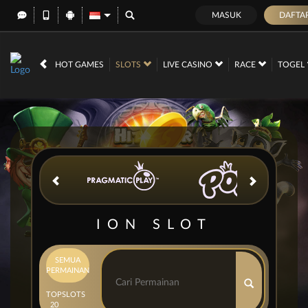
MASUK
DAFTA
IDR
12,732,863,
HOT GAMES
SLOTS
LIVE CASINO
RACE
TOGEL
ION SLOT
SEMUA
PERMAINAN
TOP
SLOTS
20