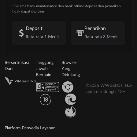
* Selama bank maintenance dan bank offline deposit dan penarikan
tidak dapat diproses
Deposit
Penarikan
Rata-rata 1 Menit
Rata-rata 3 Menit
Bersertifikasi
Tanggung
Browser
Dari
Jawab
Yang
Bermain
Didukung
©2026 WWGSLOT. Hak
cipta dilindungi | 18+
Platform Penyedia Layanan