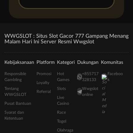
WWGSLOT : Situs Slot Gacor 777 Gampang Menang
Malam Hari Ini Server Resmi Wwgslot
Kebijaksanaan
Platform
Kategori
Dukungan
Komunitas
Responsible
Promosi
Hot
+855717
Faceboo
Gambling
Games
328133
k
Loyalty
Tentang
Slots
Wwgslot
Referral
WWGSLOT
online
Live
Pusat Bantuan
Casino
Syarat dan
Race
Ketentuan
Togel
Olahraga