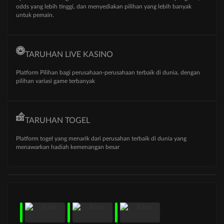
odds yang lebih tinggi, dan menyediakan pilihan yang lebih banyak
untuk pemain.
TARUHAN LIVE KASINO
Platform Pilihan bagi perusahaan-perusahaan terbaik di dunia, dengan
pilihan variasi game terbanyak
TARUHAN TOGEL
Platform togel yang menarik dari perusahan terbaik di dunia yang
menawarkan hadiah kemenangan besar