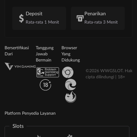
Deposit
Penarikan
Rata-rata 1 Menit
Rata-rata 3 Menit
Bersertifikasi
Tanggung
Browser
Dari
Jawab
Yang
Bermain
Didukung
©2026 WWGSLOT. Hak
cipta dilindungi | 18+
Platform Penyedia Layanan
Slots