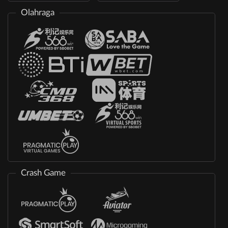
Olahraga
Crash Game