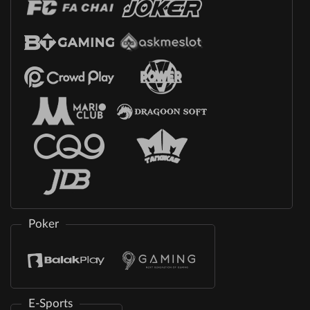
Poker
E-Sports