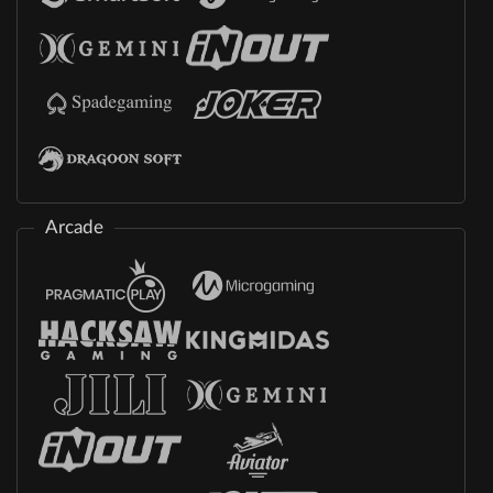
Arcade