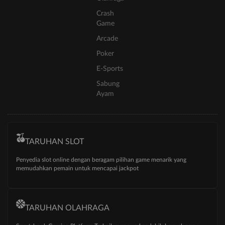
Crash
Game
Arcade
Poker
E-Sports
Sabung
Ayam
TARUHAN SLOT
Penyedia slot online dengan beragam pilihan game menarik yang
memudahkan pemain untuk mencapai jackpot
TARUHAN OLAHRAGA