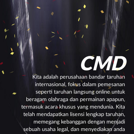
CMD
Kita adalah perusahaan bandar taruhan
internasional, fokus dalam pemesanan
seperti taruhan langsung online untuk
beragam olahraga dan permainan apapun,
termasuk acara khusus yang mendunia. Kita
telah mendapatkan lisensi lengkap taruhan,
memegang kebanggan dengan menjadi
sebuah usaha legal, dan menyediakan anda