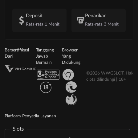
Deposit
Penarikan
Rata-rata 1 Menit
Rata-rata 3 Menit
Bersertifikasi
Tanggung
Browser
Dari
Jawab
Yang
Bermain
Didukung
©2026 WWGSLOT. Hak
cipta dilindungi | 18+
Platform Penyedia Layanan
Slots