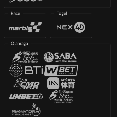
Race
Togel
Olahraga