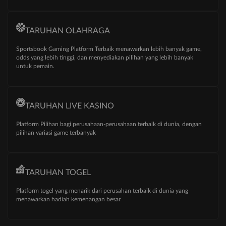
TARUHAN OLAHRAGA
Sportsbook Gaming Platform Terbaik menawarkan lebih banyak game,
odds yang lebih tinggi, dan menyediakan pilihan yang lebih banyak
untuk pemain.
TARUHAN LIVE KASINO
Platform Pilihan bagi perusahaan-perusahaan terbaik di dunia, dengan
pilihan variasi game terbanyak
TARUHAN TOGEL
Platform togel yang menarik dari perusahan terbaik di dunia yang
menawarkan hadiah kemenangan besar