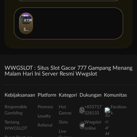
RTP
80%
Space Crasher
WWGSLOT : Situs Slot Gacor 777 Gampang Menang
Malam Hari Ini Server Resmi Wwgslot
Kebijaksanaan
Platform
Kategori
Dukungan
Komunitas
Responsible
Promosi
Hot
+855717
Faceboo
Gambling
Games
328133
k
Loyalty
Tentang
Slots
Wwgslot
Referral
WWGSLOT
online
Live