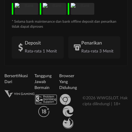
* Selama bank maintenance dan bank offline deposit dan penarikan
tidak dapat diproses
Deposit
Penarikan
Rata-rata 1 Menit
Rata-rata 3 Menit
Bersertifikasi
Tanggung
Browser
Dari
Jawab
Yang
Bermain
Didukung
©2026 WWGSLOT. Hak
cipta dilindungi | 18+